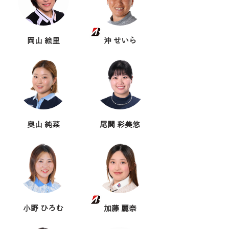
岡山 絵里
沖 せいら
奥山 純菜
尾関 彩美悠
小野 ひろむ
加藤 麗奈