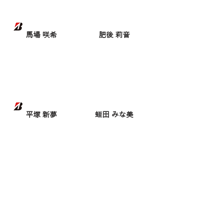
馬場 咲希
肥後 莉音
平塚 新夢
蛭田 みな美
P.サイパン
福田 真未