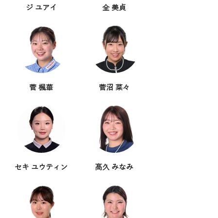
ジ ユアイ
全 美貞
菅 楓華
菅沼 菜々
セキ ユウティン
髙久 みなみ