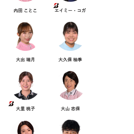
内田 ことこ
エイミー・コガ
大出 瑞月
大久保 柚季
大里 桃子
大山 志保