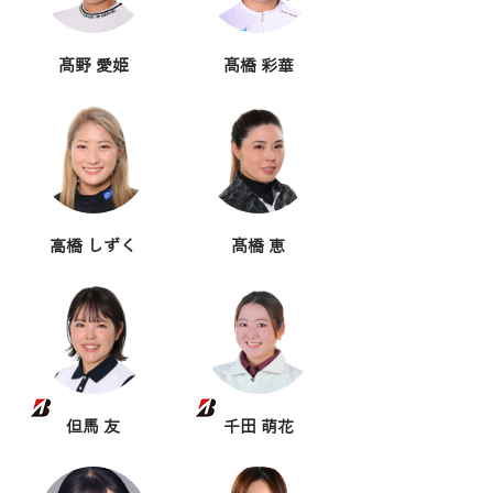
髙野 愛姫
髙橋 彩華
高橋 しずく
髙橋 恵
但馬 友
千田 萌花