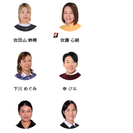
佐田山 鈴樺
佐藤 心結
下川 めぐみ
申 ジエ