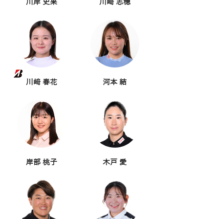
川岸 史果
川﨑 志穂
川﨑 春花
河本 結
岸部 桃子
木戸 愛