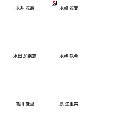
永井 花奈
永嶋 花音
永田 加奈恵
永峰 咲希
鳴川 愛里
原 江里菜