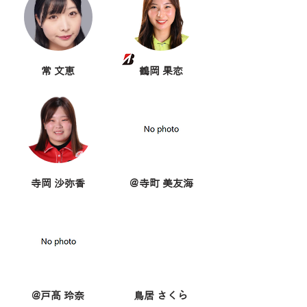
常 文恵
鶴岡 果恋
寺岡 沙弥香
＠寺町 美友海
@戸髙 玲奈
鳥居 さくら