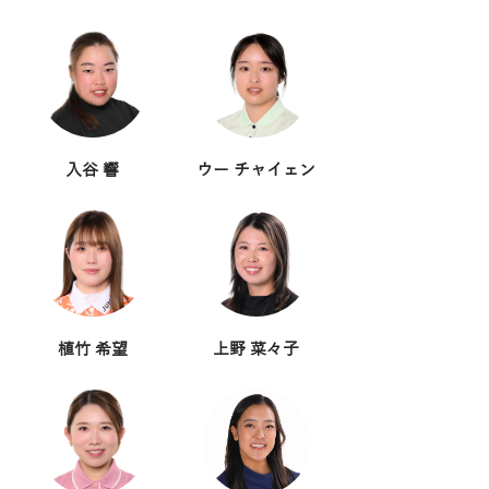
入谷 響
ウー チャイェン
植竹 希望
上野 菜々子