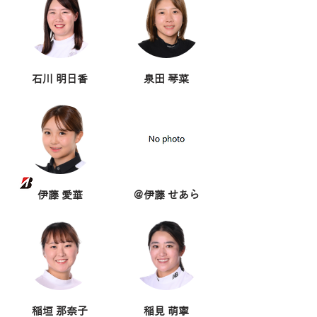
石川 明日香
泉田 琴菜
伊藤 愛華
＠伊藤 せあら
稲垣 那奈子
稲見 萌寧