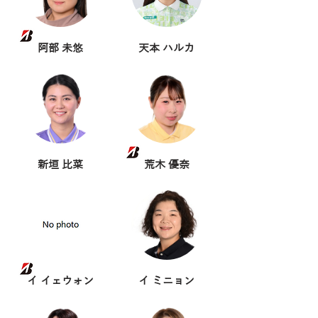
阿部 未悠
天本 ハルカ
新垣 比菜
荒木 優奈
イ イェウォン
イ ミニョン