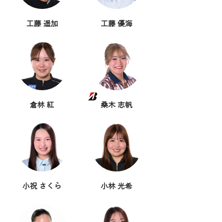
工藤 遥加
工藤 優海
倉林 紅
桑木 志帆
小祝 さくら
小林 光希