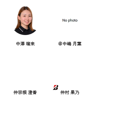
中澤 瑠来
＠中嶋 月葉
仲宗根 澄香
仲村 果乃