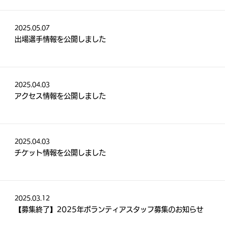
2025.05.07
出場選手情報を公開しました
2025.04.03
アクセス情報を公開しました
2025.04.03
チケット情報を公開しました
2025.03.12
【募集終了】2025年ボランティアスタッフ募集のお知らせ