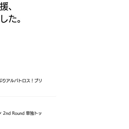
援、
した。
ぶりアルバトロス！ブリ
d Round 単独トッ