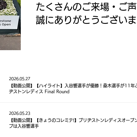
たくさんのご来場・ご声
誠にありがとうございま
2026.05.27
【動画公開】【ハイライト】入谷響選手が優勝！桑木選手が11年
ヂストンレディス Final Round
2026.05.23
【動画公開】【きょうのコレミテ!】ブリヂストンレディスオープン 2n
プは入谷響選手