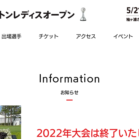
出場選手
チケット
アクセス
イベント
Information
お知らせ
2022年大会は終了い