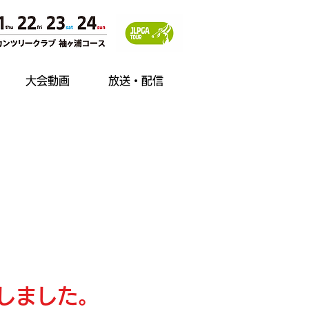
大会動画
放送・配信
たしました。