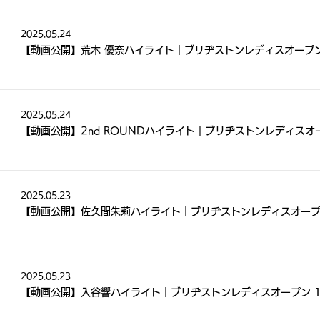
2025.05.24
【動画公開】荒木 優奈ハイライト｜ブリヂストンレディスオープン 2
2025.05.24
【動画公開】2nd ROUNDハイライト｜ブリヂストンレディスオ
2025.05.23
【動画公開】佐久間朱莉ハイライト｜ブリヂストンレディスオープン 
2025.05.23
【動画公開】入谷響ハイライト｜ブリヂストンレディスオープン 1st