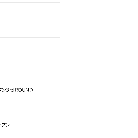
3rd ROUND
ープン